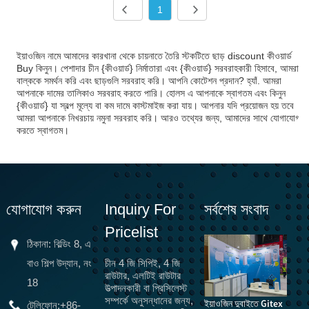
1
ইয়াওজিন নামে আমাদের কারখানা থেকে চায়নাতে তৈরি স্টকটিতে ছাড় discount কীওয়ার্ড
Buy কিনুন। পেশাদার চীন {কীওয়ার্ড} নির্মাতারা এবং {কীওয়ার্ড} সরবরাহকারী হিসাবে, আমরা
বাল্ককে সমর্থন করি এবং ছাড়গুলি সরবরাহ করি। আপনি কোটেশন প্রদান? হ্যাঁ. আমরা
আপনাকে দামের তালিকাও সরবরাহ করতে পারি। হোলস এ আপনাকে স্বাগতম এবং কিনুন
{কীওয়ার্ড} যা স্বল্প মূল্যে বা কম দামে কাস্টমাইজ করা যায়। আপনার যদি প্রয়োজন হয় তবে
আমরা আপনাকে নিখরচায় নমুনা সরবরাহ করি। আরও তথ্যের জন্য, আমাদের সাথে যোগাযোগ
করতে স্বাগতম।
যোগাযোগ করুন
Inquiry For
সর্বশেষ সংবাদ
Pricelist
ঠিকানা: বিল্ডিং 8, এ
বাও শিল্প উদ্যান, নং
চীন 4 জি সিপিই, 4 জি
রাউটার, এলটিই রাউটার
18
উত্পাদনকারী বা প্রিসিলেস্ট
সম্পর্কে অনুসন্ধানের জন্য,
ইয়াওজিন দুবাইতে Gitex
টেলিফোন:
+86-