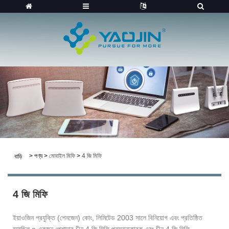
>
পণ্য
>
মোবাইল মিফি
>
4 জি মিফি
বাড়ি
4 জি মিফি
ইয়াওজিন প্রযুক্তি (শেনজেন) কোং, লিমিটেড 2003 সালে বিনিয়োগ এবং প্রতিষ্ঠিত