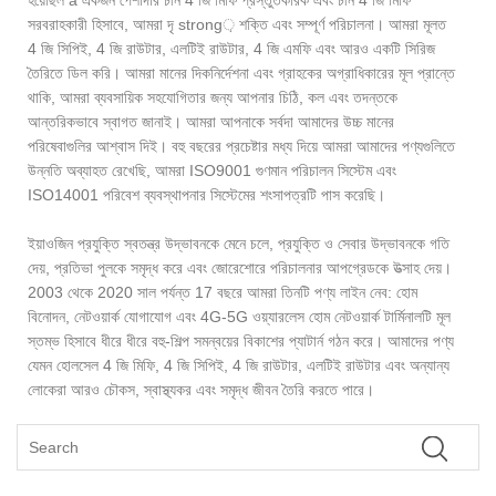
হয়েছিল a একজন পেশাদার চীন 4 জি মিফি প্রস্তুতকারক এবং চীন 4 জি মিফি
সরবরাহকারী হিসাবে, আমরা দৃ strong় শক্তি এবং সম্পূর্ণ পরিচালনা। আমরা মূলত
4 জি সিপিই, 4 জি রাউটার, এলটিই রাউটার, 4 জি এমফি এবং আরও একটি সিরিজ
তৈরিতে ডিল করি। আমরা মানের দিকনির্দেশনা এবং গ্রাহকের অগ্রাধিকারের মূল প্রান্তে
থাকি, আমরা ব্যবসায়িক সহযোগিতার জন্য আপনার চিঠি, কল এবং তদন্তকে
আন্তরিকভাবে স্বাগত জানাই। আমরা আপনাকে সর্বদা আমাদের উচ্চ মানের
পরিষেবাগুলির আশ্বাস দিই। বহু বছরের প্রচেষ্টার মধ্য দিয়ে আমরা আমাদের পণ্যগুলিতে
উন্নতি অব্যাহত রেখেছি, আমরা ISO9001 গুণমান পরিচালন সিস্টেম এবং
ISO14001 পরিবেশ ব্যবস্থাপনার সিস্টেমের শংসাপত্রটি পাস করেছি।
ইয়াওজিন প্রযুক্তি স্বতন্ত্র উদ্ভাবনকে মেনে চলে, প্রযুক্তি ও সেবার উদ্ভাবনকে গতি
দেয়, প্রতিভা পুলকে সমৃদ্ধ করে এবং জোরেশোরে পরিচালনার আপগ্রেডকে উত্সাহ দেয়।
2003 থেকে 2020 সাল পর্যন্ত 17 বছরে আমরা তিনটি পণ্য লাইন নেব: হোম
বিনোদন, নেটওয়ার্ক যোগাযোগ এবং 4G-5G ওয়্যারলেস হোম নেটওয়ার্ক টার্মিনালটি মূল
স্তম্ভ হিসাবে ধীরে ধীরে বহু-শিল্প সমন্বয়ের বিকাশের প্যাটার্ন গঠন করে। আমাদের পণ্য
যেমন হোলসেল 4 জি মিফি, 4 জি সিপিই, 4 জি রাউটার, এলটিই রাউটার এবং অন্যান্য
লোকেরা আরও চৌকস, স্বাস্থ্যকর এবং সমৃদ্ধ জীবন তৈরি করতে পারে।