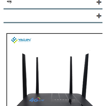
পণ্য
নতুন পণ্য