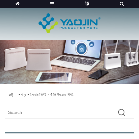
>
পণ্য
>
ইনডোর সিপিই
>
4 জি ইনডোর সিপিই
বাড়ি