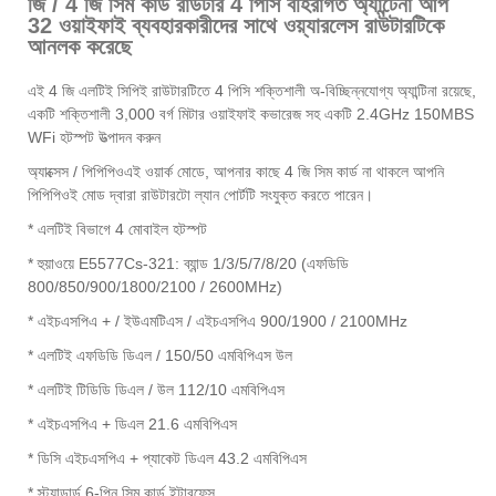
জি / 4 জি সিম কার্ড রাউটার 4 পিসি বহিরাগত অ্যান্টেনা আপ
32 ওয়াইফাই ব্যবহারকারীদের সাথে ওয়্যারলেস রাউটারটিকে
আনলক করেছে
এই 4 জি এলটিই সিপিই রাউটারটিতে 4 পিসি শক্তিশালী অ-বিচ্ছিন্নযোগ্য অ্যান্টিনা রয়েছে,
একটি শক্তিশালী 3,000 বর্গ মিটার ওয়াইফাই কভারেজ সহ একটি 2.4GHz 150MBS
WFi হটস্পট উত্পাদন করুন
অ্যাক্সেস / পিপিপিওএই ওয়ার্ক মোডে, আপনার কাছে 4 জি সিম কার্ড না থাকলে আপনি
পিপিপিওই মোড দ্বারা রাউটারটো ল্যান পোর্টটি সংযুক্ত করতে পারেন।
* এলটিই বিভাগে 4 মোবাইল হটস্পট
* হুয়াওয়ে E5577Cs-321: ব্যান্ড 1/3/5/7/8/20 (এফডিডি
800/850/900/1800/2100 / 2600MHz)
* এইচএসপিএ + / ইউএমটিএস / এইচএসপিএ 900/1900 / 2100MHz
* এলটিই এফডিডি ডিএল / 150/50 এমবিপিএস উল
* এলটিই টিডিডি ডিএল / উল 112/10 এমবিপিএস
* এইচএসপিএ + ডিএল 21.6 এমবিপিএস
* ডিসি এইচএসপিএ + প্যাকেট ডিএল 43.2 এমবিপিএস
* স্ট্যান্ডার্ড 6-পিন সিম কার্ড ইন্টারফেস