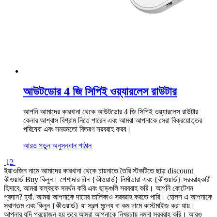
আউটডোর 4 জি সিপিই ওয়্যারলেস রাউটার
আপনি আমাদের কারখানা থেকে আউটডোর 4 জি সিপিই ওয়্যারলেস রাউটার
কেনার আশ্বাস বিশ্রাম নিতে পারেন এবং আমরা আপনাকে সেরা বিক্রয়োত্তর
পরিষেবা এবং সময়মতো বিতরণ সরবরাহ করব।
আরও পড়ুন
অনুসন্ধান পাঠান
1
2
ইয়াওজিন নামে আমাদের কারখানা থেকে চায়নাতে তৈরি স্টকটিতে ছাড় discount
কীওয়ার্ড Buy কিনুন। পেশাদার চীন {কীওয়ার্ড} নির্মাতারা এবং {কীওয়ার্ড} সরবরাহকারী
হিসাবে, আমরা বাল্ককে সমর্থন করি এবং ছাড়গুলি সরবরাহ করি। আপনি কোটেশন
প্রদান? হ্যাঁ. আমরা আপনাকে দামের তালিকাও সরবরাহ করতে পারি। হোলস এ আপনাকে
স্বাগতম এবং কিনুন {কীওয়ার্ড} যা স্বল্প মূল্যে বা কম দামে কাস্টমাইজ করা যায়।
আপনার যদি প্রয়োজন হয় তবে আমরা আপনাকে নিখরচায় নমুনা সরবরাহ করি। আরও