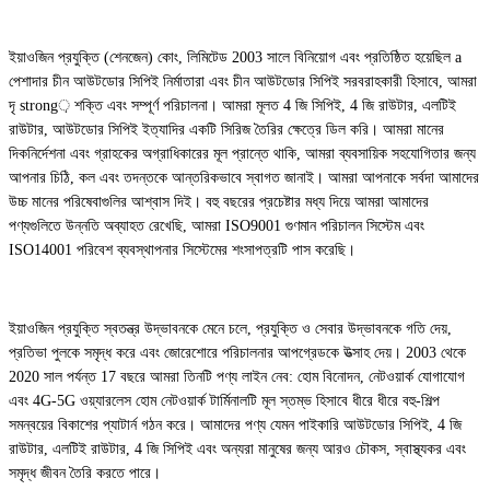
ইয়াওজিন প্রযুক্তি (শেনজেন) কোং, লিমিটেড 2003 সালে বিনিয়োগ এবং প্রতিষ্ঠিত হয়েছিল a
পেশাদার চীন আউটডোর সিপিই নির্মাতারা এবং চীন আউটডোর সিপিই সরবরাহকারী হিসাবে, আমরা
দৃ strong় শক্তি এবং সম্পূর্ণ পরিচালনা। আমরা মূলত 4 জি সিপিই, 4 জি রাউটার, এলটিই
রাউটার, আউটডোর সিপিই ইত্যাদির একটি সিরিজ তৈরির ক্ষেত্রে ডিল করি। আমরা মানের
দিকনির্দেশনা এবং গ্রাহকের অগ্রাধিকারের মূল প্রান্তে থাকি, আমরা ব্যবসায়িক সহযোগিতার জন্য
আপনার চিঠি, কল এবং তদন্তকে আন্তরিকভাবে স্বাগত জানাই। আমরা আপনাকে সর্বদা আমাদের
উচ্চ মানের পরিষেবাগুলির আশ্বাস দিই। বহু বছরের প্রচেষ্টার মধ্য দিয়ে আমরা আমাদের
পণ্যগুলিতে উন্নতি অব্যাহত রেখেছি, আমরা ISO9001 গুণমান পরিচালন সিস্টেম এবং
ISO14001 পরিবেশ ব্যবস্থাপনার সিস্টেমের শংসাপত্রটি পাস করেছি।
ইয়াওজিন প্রযুক্তি স্বতন্ত্র উদ্ভাবনকে মেনে চলে, প্রযুক্তি ও সেবার উদ্ভাবনকে গতি দেয়,
প্রতিভা পুলকে সমৃদ্ধ করে এবং জোরেশোরে পরিচালনার আপগ্রেডকে উত্সাহ দেয়। 2003 থেকে
2020 সাল পর্যন্ত 17 বছরে আমরা তিনটি পণ্য লাইন নেব: হোম বিনোদন, নেটওয়ার্ক যোগাযোগ
এবং 4G-5G ওয়্যারলেস হোম নেটওয়ার্ক টার্মিনালটি মূল স্তম্ভ হিসাবে ধীরে ধীরে বহু-শিল্প
সমন্বয়ের বিকাশের প্যাটার্ন গঠন করে। আমাদের পণ্য যেমন পাইকারি আউটডোর সিপিই, 4 জি
রাউটার, এলটিই রাউটার, 4 জি সিপিই এবং অন্যরা মানুষের জন্য আরও চৌকস, স্বাস্থ্যকর এবং
সমৃদ্ধ জীবন তৈরি করতে পারে।