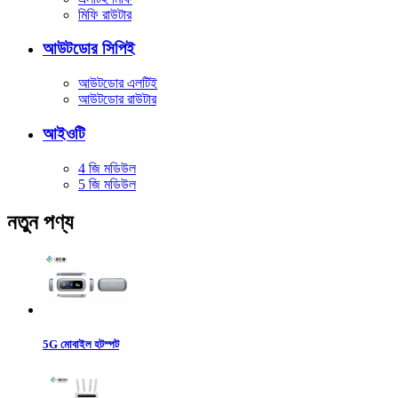
মিফি রাউটার
আউটডোর সিপিই
আউটডোর এলটিই
আউটডোর রাউটার
আইওটি
4 জি মডিউল
5 জি মডিউল
নতুন পণ্য
5G মোবাইল হটস্পট