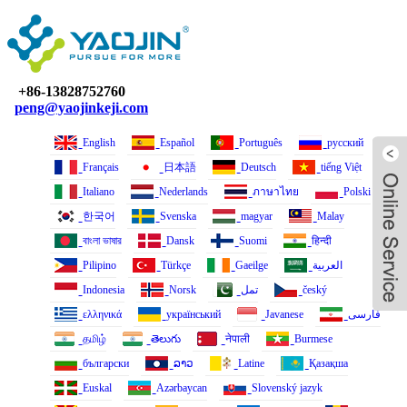
+86-13828752760
peng@yaojinkeji.com
English
Español
Português
русский
Français
日本語
Deutsch
tiếng Việt
Italiano
Nederlands
ภาษาไทย
Polski
한국어
Svenska
magyar
Malay
বাংলা ভাষার
Dansk
Suomi
हिन्दी
Pilipino
Türkçe
Gaeilge
العربية
Indonesia
Norsk‎
تمل
český
ελληνικά
український
Javanese
فارسی
தமிழ்
తెలుగు
नेपाली
Burmese
български
ລາວ
Latine
Қазақша
Euskal
Azərbaycan
Slovenský jazyk