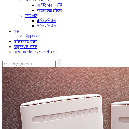
আউটডোর এলটিই
আউটডোর রাউটার
আইওটি
4 জি মডিউল
5 জি মডিউল
খবর
শিল্প সংবাদ
ডাউনলোড করুন
অনুসন্ধান পাঠান
আমাদের সাথে যোগাযোগ করুন