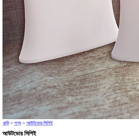
বাড়ি
>
পণ্য
>
আউটডোর সিপিই
আউটডোর সিপিই